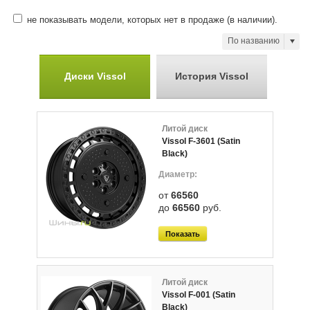
не показывать модели, которых нет в продаже (в наличии).
По названию
Диски Vissol
История Vissol
Литой диск
Vissol F-3601 (Satin
Black)
от
66560
до
66560
руб.
Показать
Литой диск
Vissol F-001 (Satin
Black)